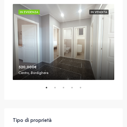
DITA
IN EVIDENZA
IN VENDITA
IN 
520,000€
165
Centro, Bordighera
Mado
Tipo di proprietà